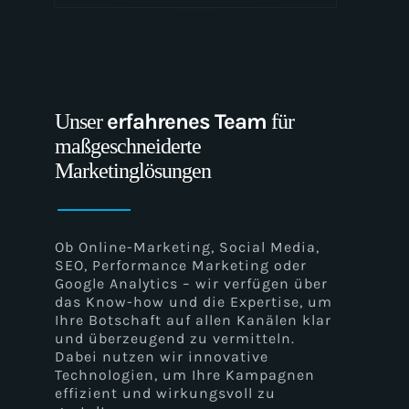
Progressive Web Apps (PWA)
Web Performance Optimization
(WPO)
erfahrenes Team
Unser
für
maßgeschneiderte
Marketinglösungen
A/B-Testing
Ob Online-Marketing, Social Media,
SEO, Performance Marketing oder
Webdesign und Entwicklung
Google Analytics – wir verfügen über
das Know-how und die Expertise, um
Ihre Botschaft auf allen Kanälen klar
und überzeugend zu vermitteln.
E-Commerce
Dabei nutzen wir innovative
Technologien, um Ihre Kampagnen
effizient und wirkungsvoll zu