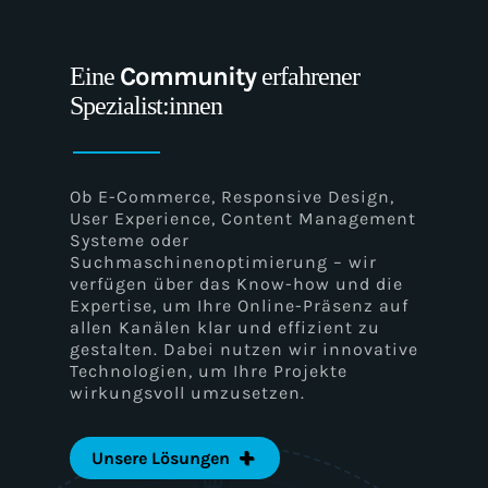
Content Management Systeme
(CMS)
Community
Eine
erfahrener
Spezialist:innen
Responsive Design
Ob E-Commerce, Responsive Design,
User Experience, Content Management
Systeme oder
Webhosting
Suchmaschinenoptimierung – wir
verfügen über das Know-how und die
Expertise, um Ihre Online-Präsenz auf
allen Kanälen klar und effizient zu
gestalten. Dabei nutzen wir innovative
Accessibility
Technologien, um Ihre Projekte
wirkungsvoll umzusetzen.
Website-Sicherheit
Unsere Lösungen