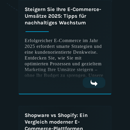
Steigern Sie Ihre E-Commerce-
Umsätze 2025: Tipps für
Suchmaschinenoptimierung
nachhaltiges Wachstum
Erfolgreicher E-Commerce im Jahr
Content Marketing
2025 erfordert smarte Strategien und
eine kundenorientierte Denkweise.
Entdecken Sie, wie Sie mit
optimierten Prozessen und gezieltem
Marketing Ihre Umsätze steigern –
Social Media
ohne Ihr Budget zu sprengen. Unsere
Werbeagentur zeigt Ihnen die besten
Ansätze für langfristigen Erfolg.
Online-Werbung
Shopware vs Shopify: Ein
Vergleich moderner E-
E-Mail-Marketing
Commerce-Plattformen