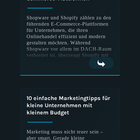
Shopware und Shopify zählen zu den
Analytics und Reporting
führenden E-Commerce-Plattformen
für Unternehmen, die ihren
Onlinehandel effizient und modern
gestalten möchten. Während
Branding und Corporate Design
Shopware vor allem im DACH-Raum
verbreitet ist, überzeugt Shopify mit
globaler Reichweite und
Benutzerfreundlichkeit. In diesem
Vergleich analysieren wir beide
Usability-Tests
Systeme hinsichtlich Funktionen,
Bedienbarkeit, Kosten und
Performance.
10 einfache Marketingtipps für
Conversion Rate Optimization
kleine Unternehmen mit
(CRO)
kleinem Budget
Marketing muss nicht teuer sein –
Mobile Apps
aber smart. Gerade kleine