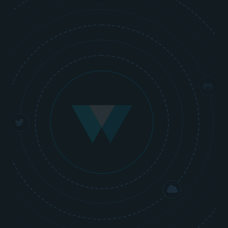
Progressive Web Apps (PWA)
Web Performance Optimization
(WPO)
A/B-Testing
Webdesign und Entwicklung
E-Commerce