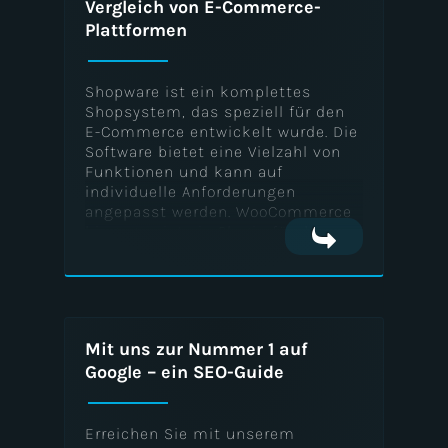
Vergleich von E-Commerce-
E-Mail-Marketing
Plattformen
Shopware ist ein komplettes
Analytics und Reporting
Shopsystem, das speziell für den
E-Commerce entwickelt wurde. Die
Software bietet eine Vielzahl von
Funktionen und kann auf
Branding und Corporate Design
individuelle Anforderungen
angepasst werden. WooCommerce
hingegen ist ein Plugin für das
Content-Management-System
WordPress und richtet sich vor
Usability-Tests
allem an kleinere Online-Shops.
Mit uns zur Nummer 1 auf
Conversion Rate Optimization
Google – ein SEO-Guide
(CRO)
Erreichen Sie mit unserem