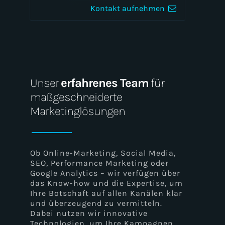
Kontakt aufnehmen
Progressive Web Apps (PWA)
Web Performance Optimization
(WPO)
Unser
erfahrenes Team
für
maßgeschneiderte
Marketinglösungen
A/B-Testing
Ob Online-Marketing, Social Media,
SEO, Performance Marketing oder
Webdesign und Entwicklung
Google Analytics – wir verfügen über
das Know-how und die Expertise, um
Ihre Botschaft auf allen Kanälen klar
und überzeugend zu vermitteln.
E-Commerce
Dabei nutzen wir innovative
Technologien, um Ihre Kampagnen