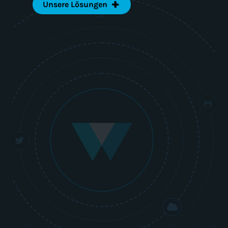
Unsere Lösungen
Progressive Web Apps (PWA)
Web Performance Optimization
(WPO)
A/B-Testing
Webdesign und Entwicklung