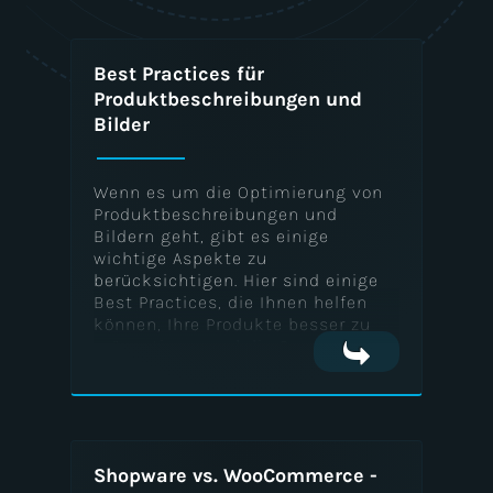
E-Commerce
Best Practices für
Produktbeschreibungen und
Suchmaschinenoptimierung
Bilder
Wenn es um die Optimierung von
Content Marketing
Produktbeschreibungen und
Bildern geht, gibt es einige
wichtige Aspekte zu
berücksichtigen. Hier sind einige
Best Practices, die Ihnen helfen
Social Media
können, Ihre Produkte besser zu
präsentieren und die Conversion-
Raten zu steigern.
Online-Werbung
Shopware vs. WooCommerce -